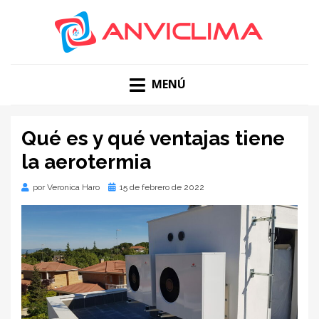
DESCUBRE NUESTRO BLOG SOBRE INNOVACIONES Y
BLOG DE
TENDENCIAS EN INSTALACIONES, MANTENIMIENTO,
MENÚ
REFORMAS INTEGRALES Y CLIMATIZACIÓN
CLIMATIZACIÓN |
ANVICLIMA BLOG
Qué es y qué ventajas tiene
la aerotermia
Publicado
por
Veronica Haro
15 de febrero de 2022
en