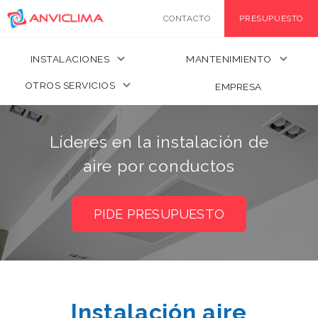
CONTACTO
PRESUPUESTO
keyboard_arrow_down
keyboard_arrow_down
INSTALACIONES
MANTENIMIENTO
keyboard_arrow_down
OTROS SERVICIOS
EMPRESA
Líderes en la instalación de
aire por conductos
PIDE PRESUPUESTO
Instalación aire