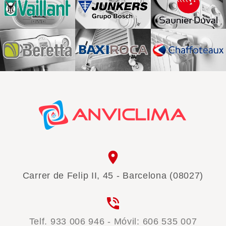
place
Carrer de Felip II, 45 - Barcelona (08027)
phone_in_talk
Telf. 933 006 946 - Móvil: 606 535 007